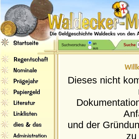
an
Suche
Suchvorschau
aus
Dieses nicht kom
Dokumentation
Anf
und der Gründung
zu 