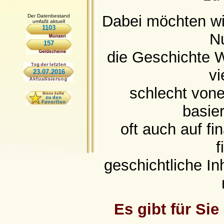
Dabei möchten wi
Der Datenbestand
umfaßt aktuell
1103
N
157
die Geschichte W
vi
23.07.2016
schlecht vone
basie
oft auch auf f
f
geschichtliche Inh
Es gibt für Si