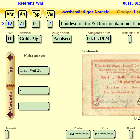
Referenz WM
0011 / 01
wertbeständiges Notgeld
Gruppe:
La
ANr
Art
Typ
Var
12
71
01
2
Landesdirektor & Domänenkammer
La
P
Wz
Nominal
Ausgabeort
Ausgabedatum
Verfalldatum
10
Gold-Pfg.
Arolsen
01.11.1923
Vorderseite
Referenzen
Grab. Wal 2b
-
© 2
Material
Breite
Höhe
Rand
-
104 mm
mm
67 mm
mm
-