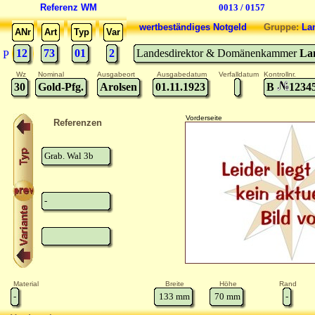
Referenz WM
0013 / 0157
wertbeständiges Notgeld
Gruppe:
La
ANr
Art
Typ
Var
12
73
01
2
Landesdirektor & Domänenkammer
La
P
Wz
Nominal
Ausgabeort
Ausgabedatum
Verfalldatum
Kontrollnr.
30
Gold-Pfg.
Arolsen
01.11.1923
B
1234
Vorderseite
Referenzen
Grab. Wal 3b
-
Material
Breite
Höhe
Rand
-
133
mm
70
mm
-