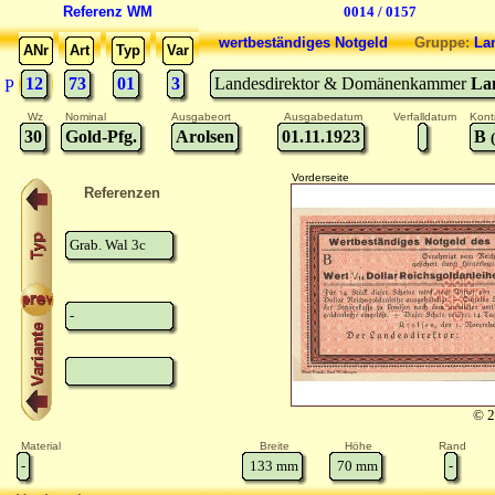
Referenz WM
0014 / 0157
wertbeständiges Notgeld
Gruppe:
La
ANr
Art
Typ
Var
12
73
01
3
Landesdirektor & Domänenkammer
La
P
Wz
Nominal
Ausgabeort
Ausgabedatum
Verfalldatum
Kontr
30
Gold-Pfg.
Arolsen
01.11.1923
B
Vorderseite
Referenzen
Grab. Wal 3c
-
© 2
Material
Breite
Höhe
Rand
-
133
mm
70
mm
-