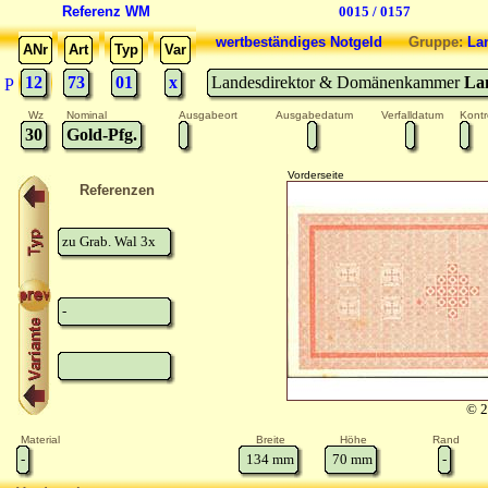
Referenz WM
0015 / 0157
wertbeständiges Notgeld
Gruppe:
La
ANr
Art
Typ
Var
12
73
01
x
Landesdirektor & Domänenkammer
La
P
Wz
Nominal
Ausgabeort
Ausgabedatum
Verfalldatum
Kontro
30
Gold-Pfg.
Vorderseite
Referenzen
zu Grab. Wal 3x
-
© 2
Material
Breite
Höhe
Rand
-
134
mm
70
mm
-