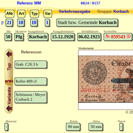
Referenz WM
0024 / 0157
Verkehrsausgabe
Gruppe:
Korbach
ANr
Art
Typ
Var
21
18
10
1
Stadt bzw. Gemeinde
Korbach
P
Wz
Nominal
Ausgabeort
Ausgabedatum
Verfalldatum
Kontrollnr.
50
Pfg
Korbach
15.12.1920
06.02.1923
059543
Vorderseite
Referenzen
Grab. C26.3 b
Keller 409 cI
Schönawa / Meyer
Corbach 2
© 20
Material
Breite
Höhe
Rand
-
90
mm
50
mm
-