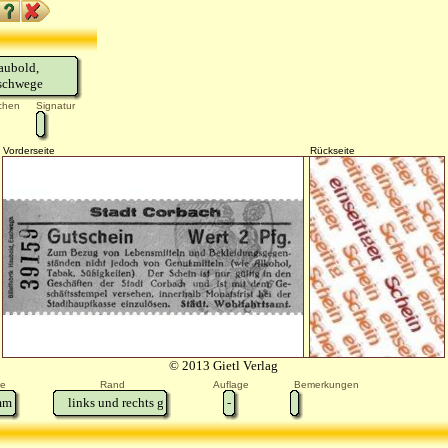
aubold,
schwege
chen
Signatur
Vorderseite
Rückseite
© 2013 Gietl Verlag
e
Rand
Auflage
Bemerkungen
m
links und rechts gezähnt
-