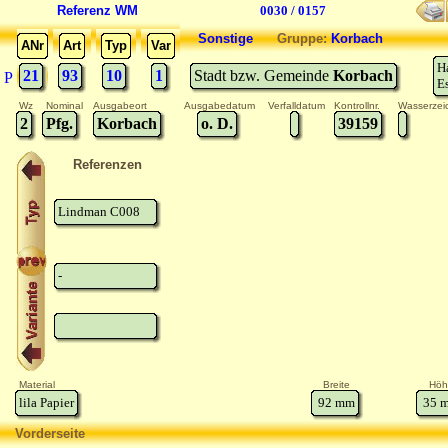
Referenz WM
0030 / 0157
Sonstige
Gruppe:
Korbach
ANr
Art
Typ
Var
H
21
93
10
1
Stadt bzw. Gemeinde
Korbach
P
E
Wz
Nominal
Ausgabeort
Ausgabedatum
Verfalldatum
Kontrollnr.
Wasserzei
2
Pfg.
Korbach
o. D.
39159
Referenzen
Lindman C008
-
Material
Breite
Höh
lila Papier
92
mm
35
m
Vorderseite