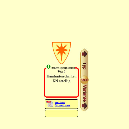
nähere Spezifikation
Vs:
2
Handunterschriften
KN 4stellig
weitere
Signaturen