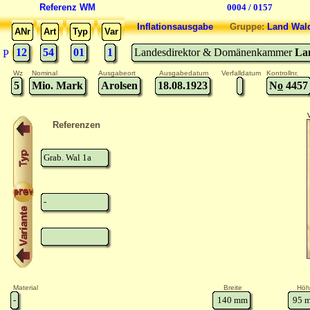
Referenz WM
0004 / 0157
Inflationsausgabe
Gruppe:
Land Wal
ANr
Art
Typ
Var
12
54
01
1
Landesdirektor & Domänenkammer
La
P
Wz
Nominal
Ausgabeort
Ausgabedatum
Verfalldatum
Kontrollnr.
5
Mio. Mark
Arolsen
18.08.1923
N
o
4457
Referenzen
Grab. Wal 1a
-
Material
Breite
Höh
-
140
mm
95
m