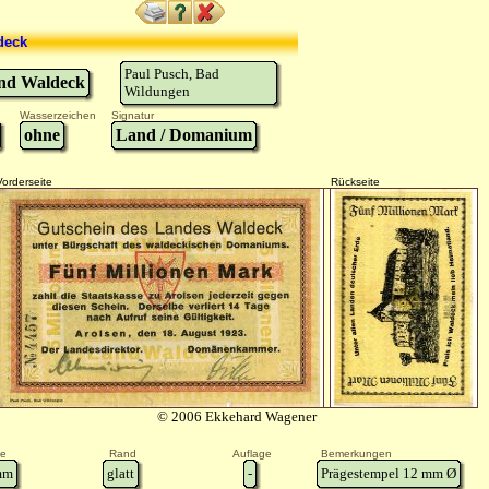
deck
Paul Pusch, Bad
nd Waldeck
Wildungen
Wasserzeichen
Signatur
ohne
Land / Domanium
Vorderseite
Rückseite
© 2006 Ekkehard Wagener
e
Rand
Auflage
Bemerkungen
m
glatt
-
Prägestempel 12 mm Ø