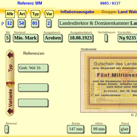
Referenz WM
0005 / 0157
Inflationsausgabe
Gruppe:
Land Wal
ANr
Art
Typ
Var
12
54
01
2
Landesdirektor & Domänenkammer
La
P
Wz
Nominal
Ausgabeort
Ausgabedatum
Verfalldatum
Kontrollnr.
5
Mio. Mark
Arolsen
18.08.1923
N
o
9235
Vorderseite
Referenzen
Grab. Wal 1b
-
© 2
Material
Breite
Höhe
Rand
-
147
mm
99
mm
glatt