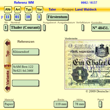
Referenz WM
0002 / 0157
ANr
Art
Typ
Var
Taler
Gruppe:
Land Waldeck
11
01
10
1
Fürstentum
P
Wz
Nominal
Ausgabeort
Ausgabedatum
Verfalldatum
Kontrollnr.
o
1
Thaler (Courant)
N
48451. 
Vorderseite
Referenzen
Klüssendorf
StAM Best.122
Nr.621 fol.346f
© 2009 Deutsche 
Material
Breite
Höhe
Rand
Papier
119
mm
78
mm
-