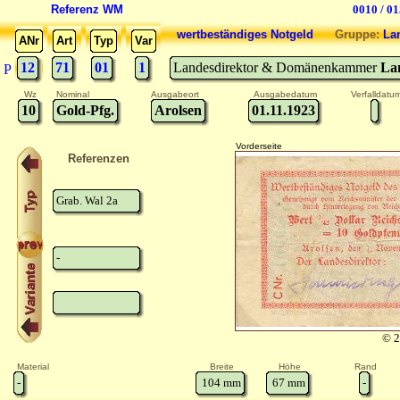
Referenz WM
0010 / 0
wertbeständiges Notgeld
Gruppe:
La
ANr
Art
Typ
Var
12
71
01
1
Landesdirektor & Domänenkammer
La
P
Wz
Nominal
Ausgabeort
Ausgabedatum
Verfalldatu
10
Gold-Pfg.
Arolsen
01.11.1923
Vorderseite
Referenzen
Grab. Wal 2a
-
© 2
Material
Breite
Höhe
Rand
-
104
mm
67
mm
-