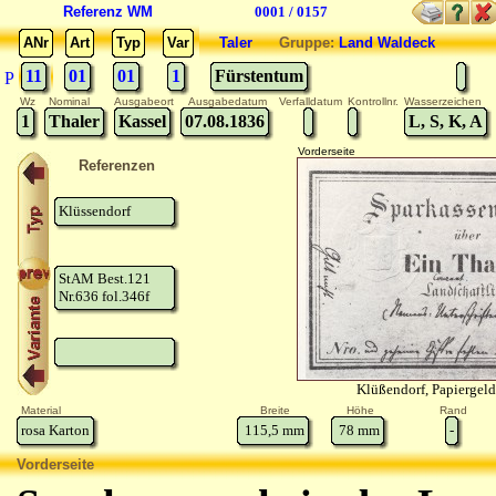
Referenz WM
0001 / 0157
ANr
Art
Typ
Var
Taler
Gruppe:
Land Waldeck
11
01
01
1
Fürstentum
P
Wz
Nominal
Ausgabeort
Ausgabedatum
Verfalldatum
Kontrollnr.
Wasserzeichen
1
Thaler
Kassel
07.08.1836
L, S, K, A
Vorderseite
Referenzen
Klüssendorf
StAM Best.121
Nr.636 fol.346f
Klüßendorf, Papiergel
Material
Breite
Höhe
Rand
rosa Karton
115,5
mm
78
mm
-
Vorderseite