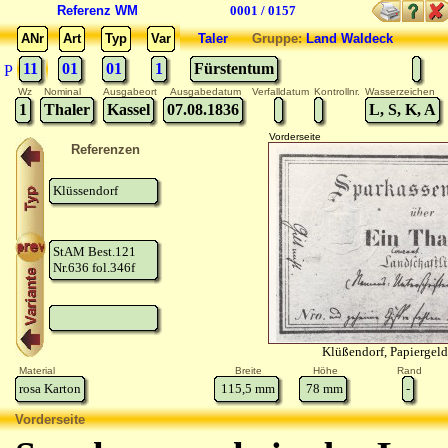
Referenz WM
0001 / 0157
ANr
Art
Typ
Var
Taler
Gruppe:
Land Waldeck
11
01
01
1
Fürstentum
P
Wz
Nominal
Ausgabeort
Ausgabedatum
Verfalldatum
Kontrollnr.
Wasserzeichen
1
Thaler
Kassel
07.08.1836
L, S, K, A
Vorderseite
Referenzen
Klüssendorf
StAM Best.121
Nr.636 fol.346f
Klüßendorf, Papiergel
Material
Breite
Höhe
Rand
rosa Karton
115,5
mm
78
mm
-
Vorderseite