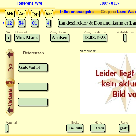
Referenz WM
0007 / 0157
Inflationsausgabe
Gruppe:
Land Wal
ANr
Art
Typ
Var
12
54
01
4
Landesdirektor & Domänenkammer
La
P
Wz
Nominal
Ausgabeort
Ausgabedatum
Verfalldatum
5
Mio. Mark
Arolsen
18.08.1923
Vorderseite
Referenzen
Grab. Wal 1d
-
Material
Breite
Höhe
Rand
-
147
mm
99
mm
glatt