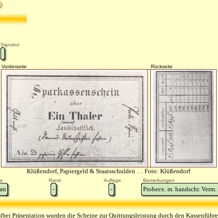
Signatur
Vorderseite
Rückseite
Klüßendorf, Papiergeld & Staatsschulden … Foto: Klüßendorf
e
Rand
Auflage
Bemerkungen
m
-
-
Probeex. m. handschr. Verm
n
(bei Präsentation wurden die Scheine zur Quittungsleistung durch den Kassenführe