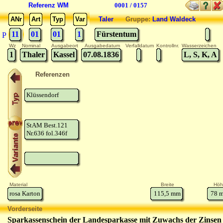
Referenz WM
0001 / 0157
ANr
Art
Typ
Var
Taler
Gruppe:
Land Waldeck
11
01
01
1
Fürstentum
P
Wz
Nominal
Ausgabeort
Ausgabedatum
Verfalldatum
Kontrollnr.
Wasserzeichen
1
Thaler
Kassel
07.08.1836
L, S, K, A
Referenzen
Klüssendorf
StAM Best.121
Nr.636 fol.346f
Material
Breite
Höh
rosa Karton
115,5
mm
78
m
Vorderseite
Sparkassenschein der Landesparkasse mit Zuwachs der Zinse