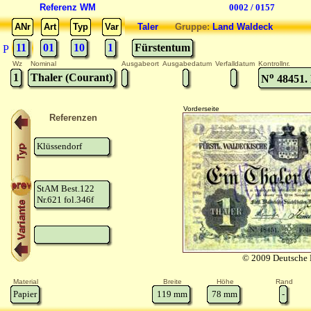
Referenz WM
0002 / 0157
ANr
Art
Typ
Var
Taler
Gruppe:
Land Waldeck
11
01
10
1
Fürstentum
P
Wz
Nominal
Ausgabeort
Ausgabedatum
Verfalldatum
Kontrollnr.
o
1
Thaler (Courant)
N
48451. 
Vorderseite
Referenzen
Klüssendorf
StAM Best.122
Nr.621 fol.346f
© 2009 Deutsche 
Material
Breite
Höhe
Rand
Papier
119
mm
78
mm
-