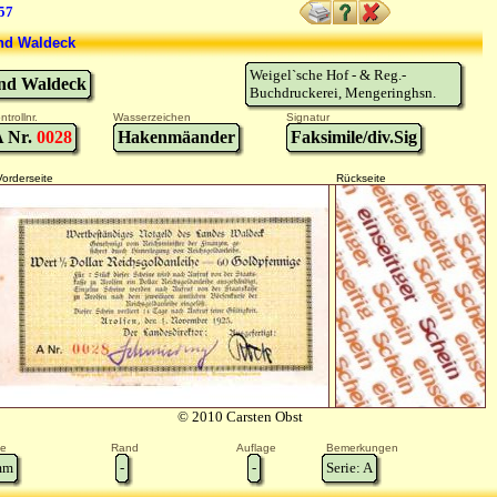
57
nd Waldeck
Weigel`sche Hof - & Reg.-
nd Waldeck
Buchdruckerei, Mengeringhsn.
ntrollnr.
Wasserzeichen
Signatur
A Nr.
0028
Hakenmäander
Faksimile/div.Sig
Vorderseite
Rückseite
© 2010 Carsten Obst
e
Rand
Auflage
Bemerkungen
m
-
-
Serie: A