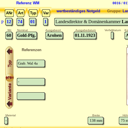
Referenz WM
0016 / 01
wertbeständiges Notgeld
Gruppe:
La
ANr
Art
Typ
Var
12
74
01
1
Landesdirektor & Domänenkammer
La
P
Wz
Nominal
Ausgabeort
Ausgabedatum
Verfalldatum
Ko
60
Gold-Pfg.
Arolsen
01.11.1923
Referenzen
Grab. Wal 4a
-
Material
Breite
Höh
-
138
mm
75
m