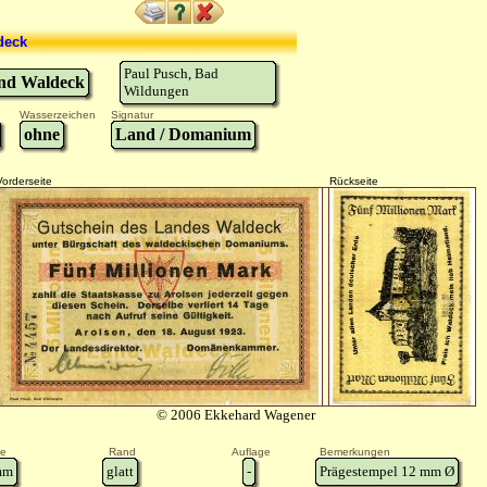
deck
Paul Pusch, Bad
nd Waldeck
Wildungen
Wasserzeichen
Signatur
ohne
Land / Domanium
Vorderseite
Rückseite
© 2006 Ekkehard Wagener
e
Rand
Auflage
Bemerkungen
m
glatt
-
Prägestempel 12 mm Ø