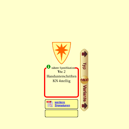
nähere Spezifikation
Vs:
2
Handunterschriften
KN 4stellig
weitere
Signaturen