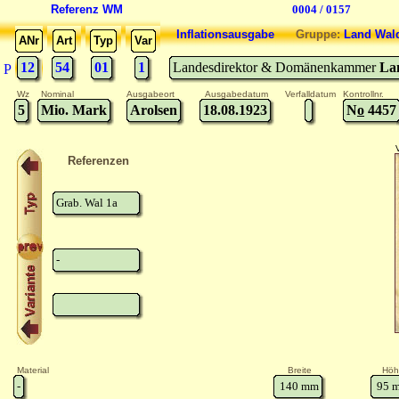
Referenz WM
0004 / 0157
Inflationsausgabe
Gruppe:
Land Wal
ANr
Art
Typ
Var
12
54
01
1
Landesdirektor & Domänenkammer
La
P
Wz
Nominal
Ausgabeort
Ausgabedatum
Verfalldatum
Kontrollnr.
5
Mio. Mark
Arolsen
18.08.1923
N
o
4457
Referenzen
Grab. Wal 1a
-
Material
Breite
Höh
-
140
mm
95
m