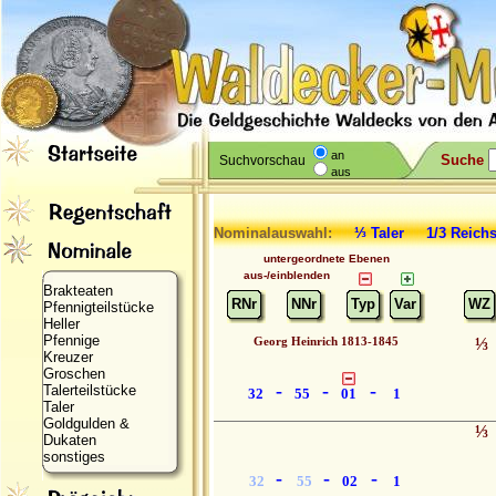
an
Suche
Suchvorschau
aus
Nominalauswahl:
⅓ Taler 1/3 Reic
untergeordnete Ebenen
aus-/einblenden
Brakteaten
RNr
NNr
Typ
Var
WZ
Pfennigteilstücke
Heller
Pfennige
Georg Heinrich 1813-1845
⅓
Kreuzer
Groschen
-
-
-
Talerteilstücke
32
55
01
1
Taler
Goldgulden &
⅓
Dukaten
sonstiges
-
-
-
32
55
02
1