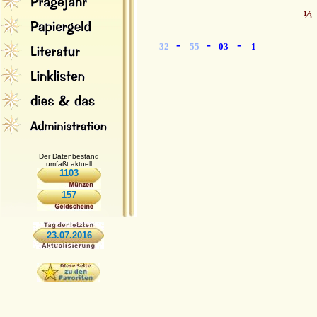
⅓
-
-
-
32
55
03
1
Der Datenbestand
umfaßt aktuell
1103
157
23.07.2016