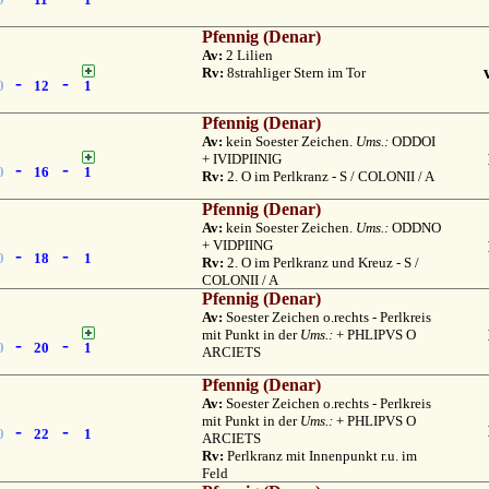
Pfennig (Denar)
Av:
2 Lilien
Rv:
8strahliger Stern im Tor
-
-
0
12
1
Pfennig (Denar)
Av:
kein Soester Zeichen.
Ums.:
ODDOI
+ IVIDPIINIG
-
-
0
16
1
Rv:
2. O im Perlkranz - S / COLONII / A
Pfennig (Denar)
Av:
kein Soester Zeichen.
Ums.:
ODDNO
+ VIDPIING
-
-
0
18
1
Rv:
2. O im Perlkranz und Kreuz - S /
COLONII / A
Pfennig (Denar)
Av:
Soester Zeichen o.rechts - Perlkreis
mit Punkt in der
Ums.:
+ PHLIPVS O
-
-
0
20
1
ARCIETS
Pfennig (Denar)
Av:
Soester Zeichen o.rechts - Perlkreis
mit Punkt in der
Ums.:
+ PHLIPVS O
-
-
0
22
1
ARCIETS
Rv:
Perlkranz mit Innenpunkt r.u. im
Feld