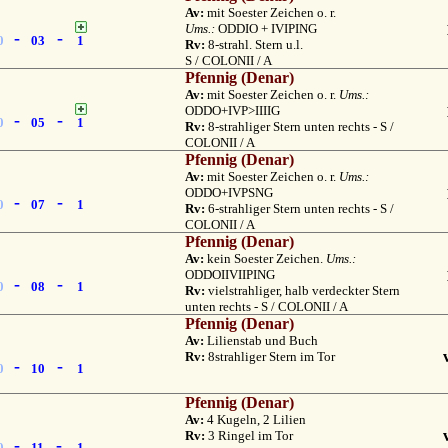
Av:
mit Soester Zeichen o. r.
Ums.:
ODDIO + IVIPING
-
-
0
03
1
Rv:
8-strahl. Stern u.l.
S / COLONII / A
Pfennig (Denar)
Av:
mit Soester Zeichen o. r.
Ums.:
ODDO+IVP>IIIIG
-
-
0
05
1
Rv:
8-strahliger Stern unten rechts - S /
COLONII / A
Pfennig (Denar)
Av:
mit Soester Zeichen o. r.
Ums.:
ODDO+IVPSNG
-
-
0
07
1
Rv:
6-strahliger Stern unten rechts - S /
COLONII / A
Pfennig (Denar)
Av:
kein Soester Zeichen.
Ums.:
ODDOIIVIIPING
-
-
0
08
1
Rv:
vielstrahliger, halb verdeckter Stern
unten rechts - S / COLONII / A
Pfennig (Denar)
Av:
Lilienstab und Buch
Rv:
8strahliger Stern im Tor
-
-
0
10
1
Pfennig (Denar)
Av:
4 Kugeln, 2 Lilien
Rv:
3 Ringel im Tor
-
-
0
11
1