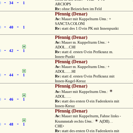
-
-
0
34
1
ARCIOPS
Rv:
ohne Beizeichen im Feld
Pfennig (Denar)
Av:
Mauer mit Kuppelturm
Ums.:
+
SANCTA COLONI
-
-
0
40
1
Rv:
statt des 1.O ein PK mit Innenpunkt
Pfennig (Denar)
Av:
Mauer m. Kuppelturm
Ums.:
+
ADOL....CHI
-
-
0
42
1
Rv:
statt d. ersten O ein Perlkranz m.
Innen-Punkt
Pfennig (Denar)
Av:
Mauer m. Kuppelturm
Ums.:
+
ADOL.......HI
-
-
0
44
1
Rv:
statt d. ersten O ein Perlkranz mit
Innen-Kugel-Kreuz
Pfennig (Denar)
Av:
Mauer mit Kuppelturm
Ums.:
ADOL…..
-
-
0
46
1
Rv:
statt des ersten O ein Fadenkreis mit
Innen-Kreuz
Pfennig (Denar)
Av:
Mauer mit Kuppelturm, Fahne links -
Krummstab rechts
Ums.:
A(DII)…
-
-
0
48
1
CHE◦
Rv:
statt des ersten O ein Fadenkreis mit