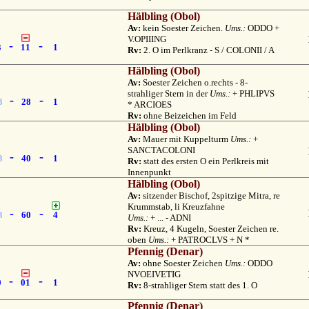
Hälbling (Obol)
Av:
kein Soester Zeichen.
Ums.:
ODDO +
V.OPIIING
-
-
3
11
1
Rv:
2. O im Perlkranz - S / COLONII / A
Hälbling (Obol)
Av:
Soester Zeichen o.rechts - 8-
strahliger Stern in der
Ums.:
+ PHLIPVS
-
-
3
28
1
* ARCIOES
Rv:
ohne Beizeichen im Feld
Hälbling (Obol)
Av:
Mauer mit Kuppelturm
Ums.:
+
SANCTACOLONI
-
-
3
40
1
Rv:
statt des ersten O ein Perlkreis mit
Innenpunkt
Hälbling (Obol)
Av:
sitzender Bischof, 2spitzige Mitra, re
Krummstab, li Kreuzfahne
-
-
3
60
4
Ums.:
+ ... - ADNI
Rv:
Kreuz, 4 Kugeln, Soester Zeichen re.
oben
Ums.:
+ PATROCLVS + N *
Pfennig (Denar)
Av:
ohne Soester Zeichen
Ums.:
ODDO
NVOEIVETIG
-
-
0
01
1
Rv:
8-strahliger Stern statt des 1. O
Pfennig (Denar)