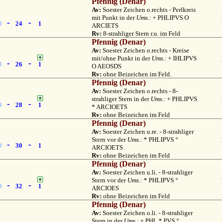
Pfennig (Denar)
Av:
Soester Zeichen o.rechts - Perlkreis
mit Punkt in der
Ums.:
+ PHLIPVS O
-
-
0
24
1
ARCIETS
Rv:
8-strahliger Stern r.u. im Feld
Pfennig (Denar)
Av:
Soester Zeichen o.rechts - Kreise
mit/ohne Punkt in der
Ums.:
+ IHLIPVS
-
-
0
26
1
O AEOSDS
Rv:
ohne Beizeichen im Feld.
Pfennig (Denar)
Av:
Soester Zeichen o.rechts - 8-
strahliger Stern in der
Ums.:
+ PHLIPVS
-
-
0
28
1
* ARCIOETS
Rv:
ohne Beizeichen im Feld
Pfennig (Denar)
Av:
Soester Zeichen u.re. - 8-strahliger
Stern vor der
Ums.:
* PHLIPVS °
-
-
0
30
1
ARCIOETS
Rv:
ohne Beizeichen im Feld
Pfennig (Denar)
Av:
Soester Zeichen u.li. - 8-strahliger
Stern vor der
Ums.:
* PHLIPVS °
-
-
0
32
1
ARCIOES
Rv:
ohne Beizeichen im Feld
Pfennig (Denar)
Av:
Soester Zeichen o.li. - 8-strahliger
Stern in der
Ums.:
+ PHL * PVS °