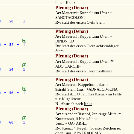
Innen-Kreuz
Pfennig (Denar)
Av:
Mauer mit Kuppelturm
Ums.:
+
SANCTACOLONI
-
-
0
50
1
Rv:
statt des ersten O ein Stern
Pfennig (Denar)
Av:
Mauer mit Kuppelturm
Ums.:
+
DINDN…D
-
-
0
52
1
Rv:
statt des ersten O ein achtstrahliger
Stern
Pfennig (Denar)
Av:
Mauer mit Kuppelturm
Ums.:
ADO…ARCHI◦
-
-
0
54
1
Rv:
statt des ersten O ein Keilkreuz
Pfennig (Denar)
Av:
Mauer m. Kuppelturm, darin
9strahl.Stern
Ums.:
+ADNALOIVICNA
-
-
0
56
1
Rv:
statt d.1. O befußtes Kreuz - im Felde
u. r. Kugelkreuz
N - Abstrich nach
links
.
Pfennig (Denar)
Av:
sitzender Bischof, 2spitzige Mitra, re
Krummstab, li Kreuzfahne
-
-
0
60
1
Ums.:
+ OA - ARH...
Rv:
Kreuz, 4 Kugeln, Soester Zeichen re.
oben
Ums.:
○PA TR○OC○LV