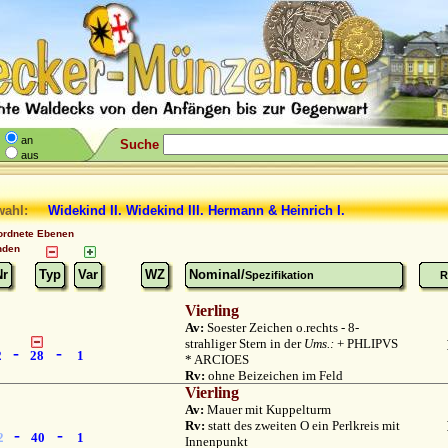
an
Suche
aus
wahl:
Widekind II. Widekind III. Hermann & Heinrich I.
ordnete Ebenen
nden
Nr
Typ
Var
WZ
Nominal/
Spezifikation
R
Vierling
Av:
Soester Zeichen o.rechts - 8-
strahliger Stern in der
Ums.:
+ PHLIPVS
-
-
2
28
1
* ARCIOES
Rv:
ohne Beizeichen im Feld
Vierling
Av:
Mauer mit Kuppelturm
Rv:
statt des zweiten O ein Perlkreis mit
-
-
2
40
1
Innenpunkt