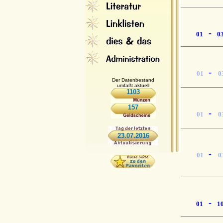
-
01
0
-
01
0
Der Datenbestand
umfaßt aktuell
1103
157
-
01
0
23.07.2016
-
01
0
-
01
1