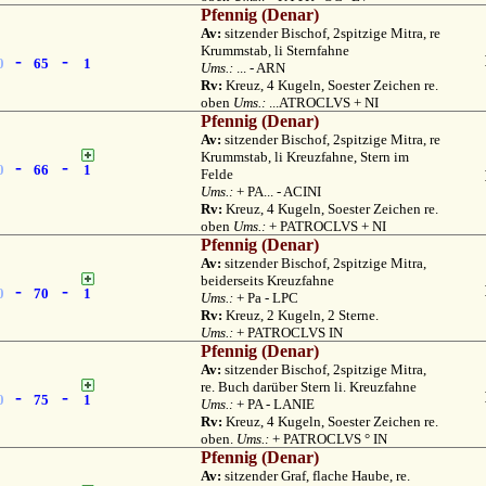
Pfennig (Denar)
Av:
sitzender Bischof, 2spitzige Mitra, re
Krummstab, li Sternfahne
-
-
0
65
1
Ums.:
... - ARN
Rv:
Kreuz, 4 Kugeln, Soester Zeichen re.
oben
Ums.:
...ATROCLVS + NI
Pfennig (Denar)
Av:
sitzender Bischof, 2spitzige Mitra, re
Krummstab, li Kreuzfahne, Stern im
-
-
0
66
1
Felde
Ums.:
+ PA... - ACINI
Rv:
Kreuz, 4 Kugeln, Soester Zeichen re.
oben
Ums.:
+ PATROCLVS + NI
Pfennig (Denar)
Av:
sitzender Bischof, 2spitzige Mitra,
beiderseits Kreuzfahne
-
-
0
70
1
Ums.:
+ Pa - LPC
Rv:
Kreuz, 2 Kugeln, 2 Sterne.
Ums.:
+ PATROCLVS IN
Pfennig (Denar)
Av:
sitzender Bischof, 2spitzige Mitra,
re. Buch darüber Stern li. Kreuzfahne
-
-
0
75
1
Ums.:
+ PA - LANIE
Rv:
Kreuz, 4 Kugeln, Soester Zeichen re.
oben.
Ums.:
+ PATROCLVS ° IN
Pfennig (Denar)
Av:
sitzender Graf, flache Haube, re.