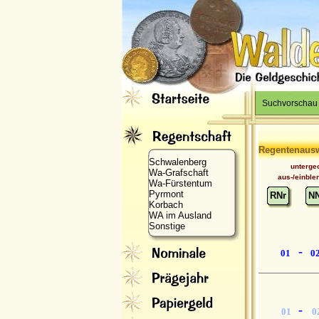
Suchvorschau
Regentenaus
Schwalenberg
unterge
Wa-Grafschaft
aus-/einble
Wa-Fürstentum
Pyrmont
RNr
N
Korbach
WA im Ausland
Sonstige
-
01
0
-
01
0