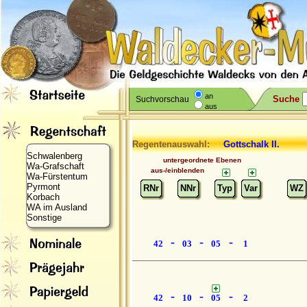
an
Suche
Suchvorschau
aus
Regentenauswahl:
Gottschalk II.
Schwalenberg
untergeordnete Ebenen
Wa-Grafschaft
aus-/einblenden
Wa-Fürstentum
Pyrmont
RNr
NNr
Typ
Var
WZ
Korbach
WA im Ausland
Sonstige
-
-
-
42
03
05
1
-
-
-
42
10
05
2