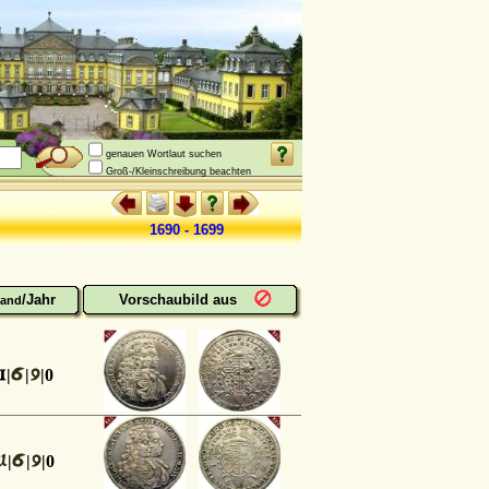
genauen Wortlaut suchen
Groß-/Kleinschreibung beachten
1690 - 1699
/Jahr
Vorschaubild aus
and
|
|
|0
|
|
|0