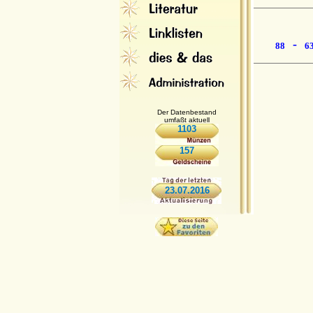
-
88
6
Der Datenbestand
umfaßt aktuell
1103
157
23.07.2016