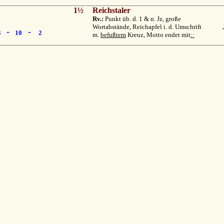
1½
Reichstaler
Rv.:
Punkt üb. d. 1 & n. Jz, große
Wortabstände, Reichapfel i. d. Umschrift
-
-
3
10
2
m.
befußtem
Kreuz, Motto endet mit
:·