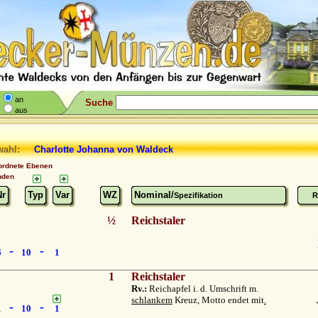
an
Suche
aus
wahl:
Charlotte Johanna
von Waldeck
ordnete Ebenen
nden
Nr
Typ
Var
WZ
Nominal/
Spezifikation
R
½
Reichstaler
-
-
6
10
1
1
Reichstaler
Rv.:
Reichapfel i. d. Umschrift m.
schlankem
Kreuz, Motto endet mit
.
-
-
1
10
1