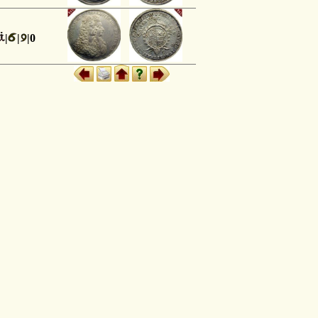
|
|
|0