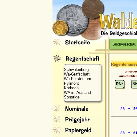
Suchvorschau
Regentenaus
Schwalenberg
unterge
Wa-Grafschaft
aus-/einble
Wa-Fürstentum
Pyrmont
RNr
N
Korbach
WA im Ausland
Sonstige
-
88
5
-
88
6