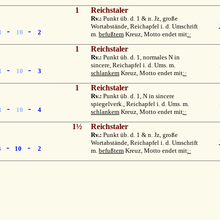
1
Reichstaler
Rv.:
Punkt üb. d. 1 & n. Jz, große
Wortabstände, Reichapfel i. d. Umschrift
-
-
1
10
2
m.
befußtem
Kreuz, Motto endet mit
:·
1
Reichstaler
Rv.:
Punkt üb. d. 1, normales N in
sincere, Reichapfel i. d. Ums. m.
-
-
1
10
3
schlankem
Kreuz, Motto endet mit
:·
1
Reichstaler
Rv.:
Punkt üb. d. 1, N in sincere
spiegelverk., Reichapfel i. d. Ums. m.
-
-
1
10
4
schlankem
Kreuz, Motto endet mit
:·
1½
Reichstaler
Rv.:
Punkt üb. d. 1 & n. Jz, große
Wortabstände, Reichapfel i. d. Umschrift
-
-
3
10
2
m.
befußtem
Kreuz, Motto endet mit
:·