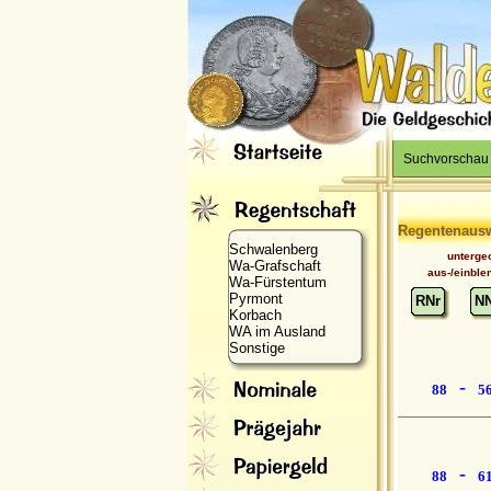
Suchvorschau
Regentenaus
Schwalenberg
unterge
Wa-Grafschaft
aus-/einble
Wa-Fürstentum
Pyrmont
RNr
N
Korbach
WA im Ausland
Sonstige
-
88
5
-
88
6