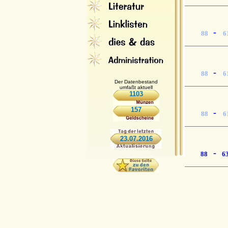
-
88
6
-
88
6
Der Datenbestand
umfaßt aktuell
1103
157
-
88
6
23.07.2016
-
88
6