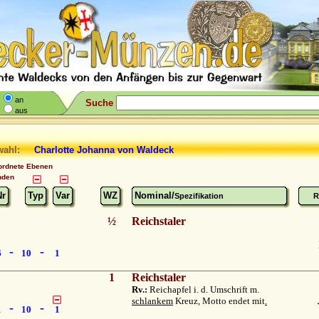
an
Suche
aus
wahl:
Charlotte Johanna
von Waldeck
ordnete Ebenen
nden
Nr
Typ
Var
WZ
Nominal/
Spezifikation
R
½
Reichstaler
-
-
6
10
1
1
Reichstaler
Rv.:
Reichapfel i. d. Umschrift m.
schlankem
Kreuz, Motto endet mit
.
-
-
1
10
1