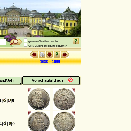
genauen Wortlaut suchen
Groß-/Kleinschreibung beachten
1690 - 1699
/Jahr
Vorschaubild aus
and
|
|
|0
|
|
|0