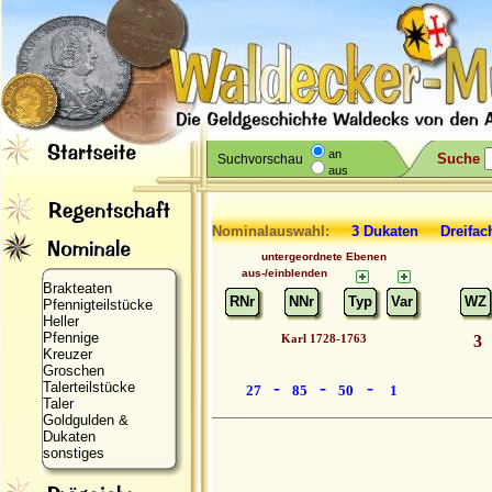
an
Suche
Suchvorschau
aus
Nominalauswahl:
3 Dukaten Dreif
untergeordnete Ebenen
aus-/einblenden
Brakteaten
RNr
NNr
Typ
Var
WZ
Pfennigteilstücke
Heller
Pfennige
Karl 1728-1763
3
Kreuzer
Groschen
-
-
-
Talerteilstücke
27
85
50
1
Taler
Goldgulden &
Dukaten
sonstiges