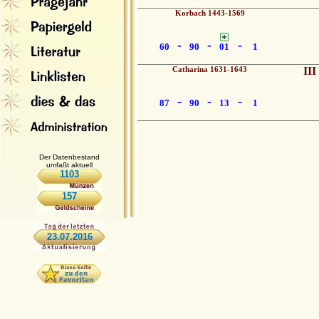
Korbach 1443-1569
-
-
-
60
90
01
1
Catharina 1631-1643
III
-
-
-
87
90
13
1
Der Datenbestand
umfaßt aktuell
1103
157
23.07.2016