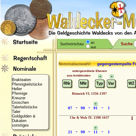
an
Suche
Suchvorschau
aus
Nominalauswahl:
gegengestempelt
untergeordnete Ebenen
aus-/einblenden
Brakteaten
RNr
NNr
Typ
Var
WZ
Pfennigteilstücke
Heller
Pfennige
Heinrich VI. 1356-1397
Kreuzer
Groschen
-
-
-
Talerteilstücke
07
90
01
1
Taler
Goldgulden &
Chr & Wolr IV. 1598-1637
I
Dukaten
sonstiges
-
-
-
21
90
11
1