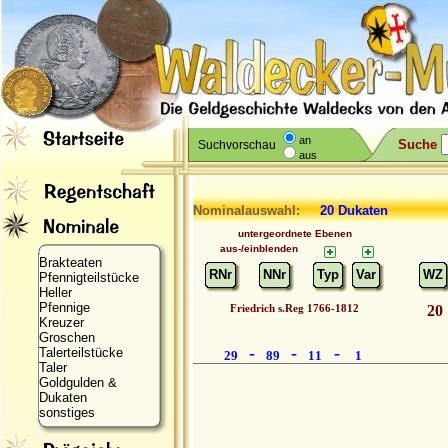
an
Suche
Suchvorschau
aus
Nominalauswahl:
20 Dukaten
untergeordnete Ebenen
aus-/einblenden
Brakteaten
RNr
NNr
Typ
Var
WZ
Pfennigteilstücke
Heller
Pfennige
Friedrich s.Reg 1766-1812
20
Kreuzer
Groschen
-
-
-
Talerteilstücke
29
89
11
1
Taler
Goldgulden &
Dukaten
sonstiges