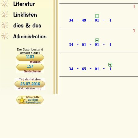
1
-
-
-
34
49
01
1
1
-
-
-
34
61
01
1
Der Datenbestand
umfaßt aktuell
1103
157
-
-
-
34
65
01
1
23.07.2016