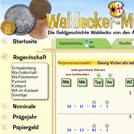
an
Suche
Suchvorschau
aus
Regentenauswahl:
Georg Victor
als se
Schwalenberg
untergeordnete Ebenen
Wa-Grafschaft
aus-/einblenden
Wa-Fürstentum
Pyrmont
RNr
NNr
Typ
Var
WZ
Korbach
WA im Ausland
1
Sonstige
-
-
-
34
11
01
1
3
-
-
-
34
13
01
1