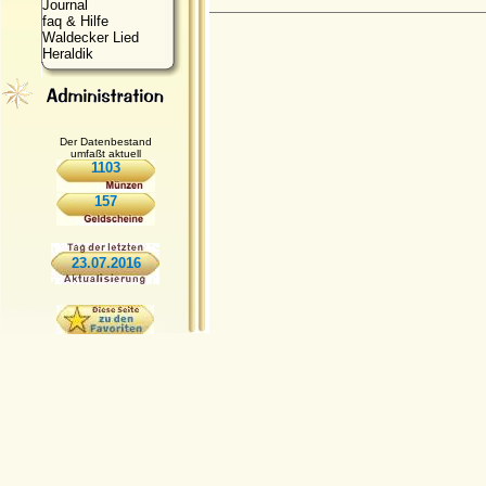
Journal
faq & Hilfe
Waldecker Lied
Heraldik
Der Datenbestand
umfaßt aktuell
1103
157
23.07.2016