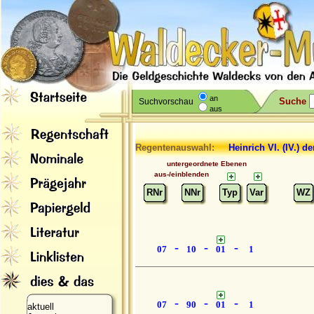
an
Suche
Suchvorschau
aus
Regentenauswahl:
Heinrich VI.
(IV.) de
untergeordnete Ebenen
aus-/einblenden
RNr
NNr
Typ
Var
WZ
-
-
-
07
10
01
1
-
-
-
07
90
01
1
aktuell