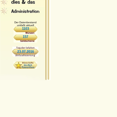
Der Datenbestand
umfaßt aktuell
1103
157
23.07.2016