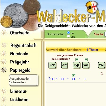
an
Suche
Suchvorschau
aus
Auswahl über Scheinart:
1 Thaler
Gr
untergeordnete Ebenen
aus-/einblenden
ANr
Art
Typ
Var
WZ
1
-
-
-
P
Ausgabestellen
11
01
01
1
Scheinarten