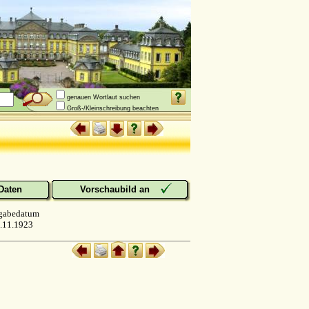
genauen Wortlaut suchen
Groß-/Kleinschreibung beachten
Daten
Vorschaubild an
gabedatum
.11.1923