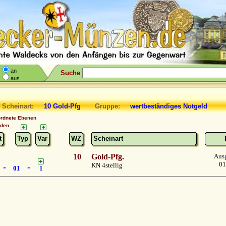
an
Suche
aus
 Scheinart:
10 Gold-Pfg
Gruppe:
wertbeständiges Notgeld
ordnete Ebenen
nden
t
Typ
Var
WZ
Scheinart
10
Gold-Pfg.
Aus
01
KN 4stellig
-
-
01
1