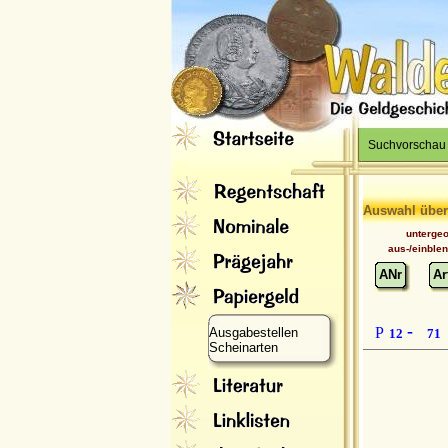
Suchvorschau
Auswahl über
unterge
aus-/einble
ANr
Ar
-
P
Ausgabestellen
12
71
Scheinarten