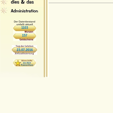
Der Datenbestand
umfaßt aktuell
1103
157
23.07.2016