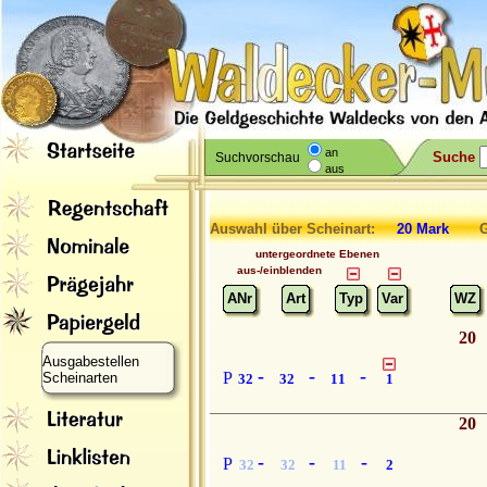
an
Suche
Suchvorschau
aus
Auswahl über Scheinart:
20 Mark
Gr
untergeordnete Ebenen
aus-/einblenden
ANr
Art
Typ
Var
WZ
20
Ausgabestellen
-
-
-
P
Scheinarten
32
32
11
1
20
-
-
-
P
32
32
11
2