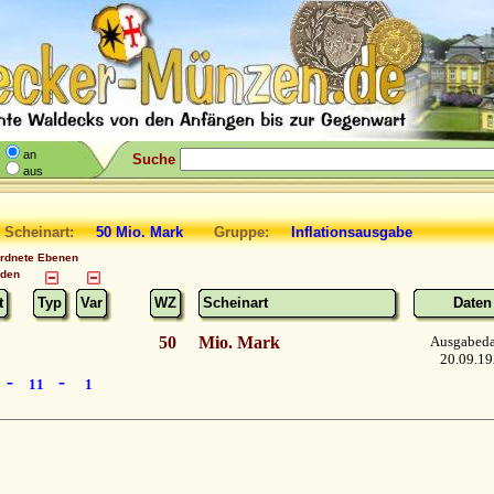
an
Suche
aus
 Scheinart:
50 Mio. Mark
Gruppe:
Inflationsausgabe
ordnete Ebenen
nden
t
Typ
Var
WZ
Scheinart
Daten
50
Mio. Mark
Ausgabed
20.09.1
-
-
11
1