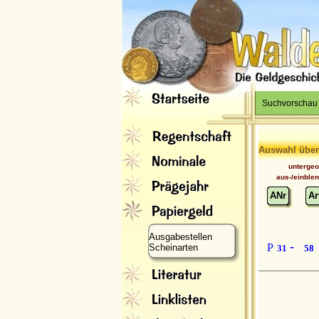
Suchvorschau
Auswahl über
unterge
aus-/einble
ANr
Ar
Ausgabestellen
-
P
Scheinarten
31
58