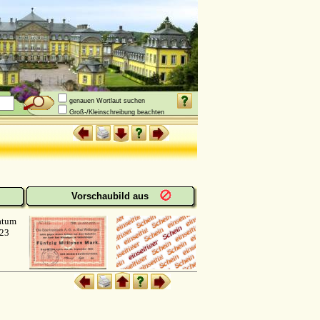
genauen Wortlaut suchen
Groß-/Kleinschreibung beachten
Vorschaubild aus
atum
923