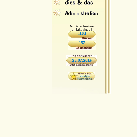
Der Datenbestand
umfaßt aktuell
1103
157
23.07.2016