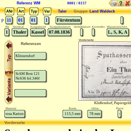
Referenz WM
0001 / 0157
ANr
Art
Typ
Var
Taler
Gruppe:
Land Waldeck
11
01
01
1
Fürstentum
P
Wz
Nominal
Ausgabeort
Ausgabedatum
Verfalldatum
Kontrollnr.
Wasserzeichen
1
Thaler
Kassel
07.08.1836
L, S, K, A
Vorderseite
Referenzen
Klüssendorf
StAM Best.121
Nr.636 fol.346f
Klüßendorf, Papiergel
Material
Breite
Höhe
Rand
rosa Karton
115,5
mm
78
mm
-
Vorderseite