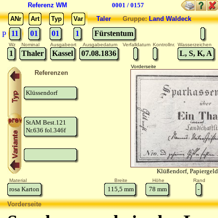
Referenz WM
0001 / 0157
ANr
Art
Typ
Var
Taler
Gruppe:
Land Waldeck
11
01
01
1
Fürstentum
P
Wz
Nominal
Ausgabeort
Ausgabedatum
Verfalldatum
Kontrollnr.
Wasserzeichen
1
Thaler
Kassel
07.08.1836
L, S, K, A
Vorderseite
Referenzen
Klüssendorf
StAM Best.121
Nr.636 fol.346f
Klüßendorf, Papiergel
Material
Breite
Höhe
Rand
rosa Karton
115,5
mm
78
mm
-
Vorderseite