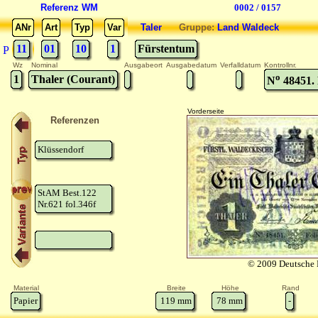
Referenz WM
0002 / 0157
ANr
Art
Typ
Var
Taler
Gruppe:
Land Waldeck
11
01
10
1
Fürstentum
P
Wz
Nominal
Ausgabeort
Ausgabedatum
Verfalldatum
Kontrollnr.
o
1
Thaler (Courant)
N
48451. 
Vorderseite
Referenzen
Klüssendorf
StAM Best.122
Nr.621 fol.346f
© 2009 Deutsche 
Material
Breite
Höhe
Rand
Papier
119
mm
78
mm
-