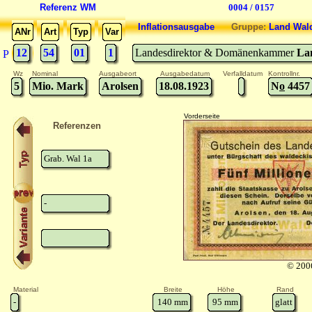
Referenz WM
0004 / 0157
Inflationsausgabe
Gruppe:
Land Wal
ANr
Art
Typ
Var
12
54
01
1
Landesdirektor & Domänenkammer
La
P
Wz
Nominal
Ausgabeort
Ausgabedatum
Verfalldatum
Kontrollnr.
5
Mio. Mark
Arolsen
18.08.1923
N
o
4457
Vorderseite
Referenzen
Grab. Wal 1a
-
© 200
Material
Breite
Höhe
Rand
-
140
mm
95
mm
glatt