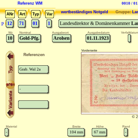
Referenz WM
0010 / 0
wertbeständiges Notgeld
Gruppe:
La
ANr
Art
Typ
Var
12
71
01
1
Landesdirektor & Domänenkammer
La
P
Wz
Nominal
Ausgabeort
Ausgabedatum
Verfalldatu
10
Gold-Pfg.
Arolsen
01.11.1923
Vorderseite
Referenzen
Grab. Wal 2a
-
© 2
Material
Breite
Höhe
Rand
-
104
mm
67
mm
-