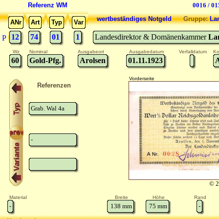
Referenz WM
0016 / 01
wertbeständiges Notgeld
Gruppe:
La
ANr
Art
Typ
Var
12
74
01
1
Landesdirektor & Domänenkammer
La
P
Wz
Nominal
Ausgabeort
Ausgabedatum
Verfalldatum
Ko
60
Gold-Pfg.
Arolsen
01.11.1923
Vorderseite
Referenzen
Grab. Wal 4a
-
© 2
Material
Breite
Höhe
Rand
-
138
mm
75
mm
-