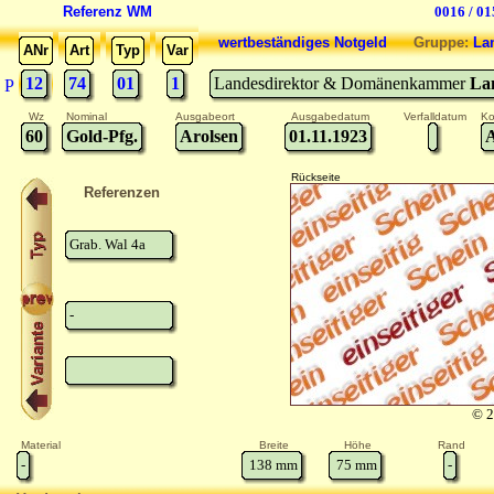
Referenz WM
0016 / 01
wertbeständiges Notgeld
Gruppe:
La
ANr
Art
Typ
Var
12
74
01
1
Landesdirektor & Domänenkammer
La
P
Wz
Nominal
Ausgabeort
Ausgabedatum
Verfalldatum
Ko
60
Gold-Pfg.
Arolsen
01.11.1923
Rückseite
Referenzen
Grab. Wal 4a
-
© 2
Material
Breite
Höhe
Rand
-
138
mm
75
mm
-