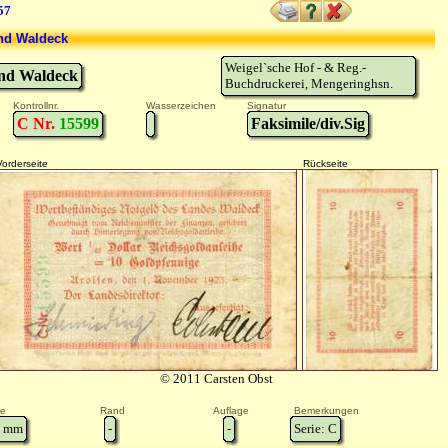
57
nd Waldeck
Weigel`sche Hof - & Reg.-
nd Waldeck
Buchdruckerei, Mengeringhsn.
Kontrollnr.
Wasserzeichen
Signatur
C Nr.
15599
Faksimile/div.Sig
Vorderseite
Rückseite
© 2011 Carsten Obst
e
Rand
Auflage
Bemerkungen
mm
-
-
Serie: C