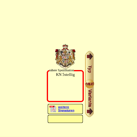
nähere Spezifikation
KN 5stellig
weitere
Signaturen