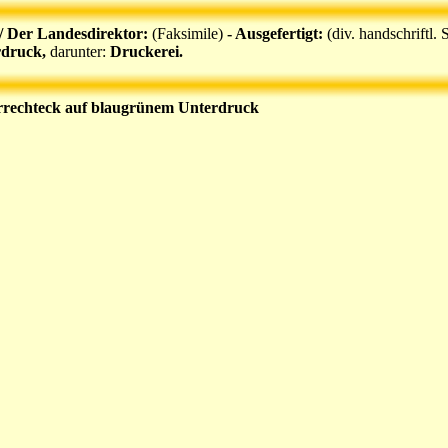
 / Der Landesdirektor:
(Faksimile)
- Ausgefertigt:
(div. handschriftl.
rdruck,
darunter:
Druckerei.
ierrechteck auf blaugrünem Unterdruck