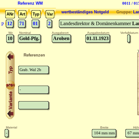
Referenz WM
0011 / 01
wertbeständiges Notgeld
Gruppe:
La
ANr
Art
Typ
Var
12
71
01
2
Landesdirektor & Domänenkammer
La
P
Wz
Nominal
Ausgabeort
Ausgabedatum
Verfalldatum
10
Gold-Pfg.
Arolsen
01.11.1923
Referenzen
Grab. Wal 2b
-
Material
Breite
Höh
-
104 mm
mm
67 mm