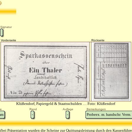
Signatur
Vorderseite
Rückseite
Klüßendorf, Papiergeld & Staatsschulden … Foto: Klüßendorf
e
Rand
Auflage
Bemerkungen
m
-
-
Probeex. m. handschr. Verm
n
(bei Präsentation wurden die Scheine zur Quittungsleistung durch den Kassenführe