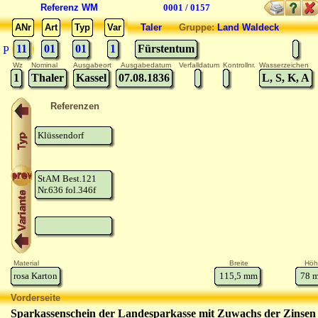
Referenz WM
0001 / 0157
ANr
Art
Typ
Var
Taler
Gruppe:
Land Waldeck
11
01
01
1
Fürstentum
P
Wz
Nominal
Ausgabeort
Ausgabedatum
Verfalldatum
Kontrollnr.
Wasserzeichen
1
Thaler
Kassel
07.08.1836
L, S, K, A
Referenzen
Klüssendorf
StAM Best.121
Nr.636 fol.346f
Material
Breite
Höh
rosa Karton
115,5
mm
78
m
Vorderseite
Sparkassenschein der Landesparkasse mit Zuwachs der Zinse