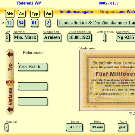
Referenz WM
0005 / 0157
Inflationsausgabe
Gruppe:
Land Wal
ANr
Art
Typ
Var
12
54
01
2
Landesdirektor & Domänenkammer
La
P
Wz
Nominal
Ausgabeort
Ausgabedatum
Verfalldatum
Kontrollnr.
5
Mio. Mark
Arolsen
18.08.1923
N
o
9235
Vorderseite
Referenzen
Grab. Wal 1b
-
© 2
Material
Breite
Höhe
Rand
-
147
mm
99
mm
glatt