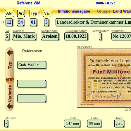
Referenz WM
0006 / 0157
Inflationsausgabe
Gruppe:
Land Wal
ANr
Art
Typ
Var
12
54
01
3
Landesdirektor & Domänenkammer
La
P
Wz
Nominal
Ausgabeort
Ausgabedatum
Verfalldatum
Kontrollnr.
5
Mio. Mark
Arolsen
18.08.1923
N
o
1203
Vorderseite
Referenzen
Grab. Wal 1c
-
© 2
Material
Breite
Höhe
Rand
-
147
mm
99
mm
glatt