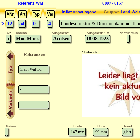
Referenz WM
0007 / 0157
Inflationsausgabe
Gruppe:
Land Wal
ANr
Art
Typ
Var
12
54
01
4
Landesdirektor & Domänenkammer
La
P
Wz
Nominal
Ausgabeort
Ausgabedatum
Verfalldatum
5
Mio. Mark
Arolsen
18.08.1923
Vorderseite
Referenzen
Grab. Wal 1d
-
Material
Breite
Höhe
Rand
-
147
mm
99
mm
glatt