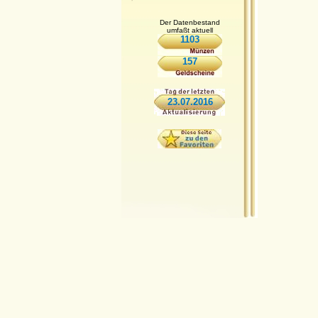
Der Datenbestand
umfaßt aktuell
1103
157
23.07.2016