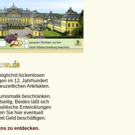
genauen Wortlaut suchen
Groß-/Kleinschreibung beachten
möglichst lückenlosen
en im 12. Jahrhundert
euzeitlichen Artefakten.
Numismatik beschränken,
eitig. Beides läßt sich
politische Entwicklungen
en Sie hier eventuell
 mit Geld beschäftigen.
uns zu entdecken.