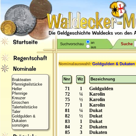
an
Suche
Suchvorschau
aus
Nominalauswahl:
Goldgulden & Dukaten
Nnr
Wz
Bezeichnung
Brakteaten
Pfennigteilstücke
71
1
Goldgulden
Heller
Pfennige
72
¼
Karolin
Kreuzer
75
½
Karolin
Groschen
77
1
Karolin
Talerteilstücke
81
¼
Dukat
Taler
82
½
Dukat
Goldgulden &
Dukaten
83
1
Dukat
sonstiges
84
2
Dukaten
85
3
Dukaten