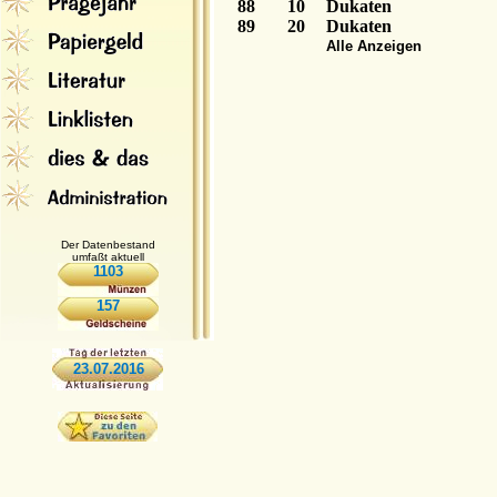
88
10
Dukaten
89
20
Dukaten
Alle Anzeigen
Der Datenbestand
umfaßt aktuell
1103
157
23.07.2016