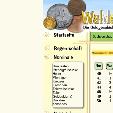
Suchvorschau
Nominalausw
Nnr
Wz
Brakteaten
Pfennigteilstücke
40
½
Heller
Pfennige
41
1
Kreuzer
42
2
Groschen
44
4
Talerteilstücke
48
½
Taler
49
1
Goldgulden &
Dukaten
50
1
sonstiges