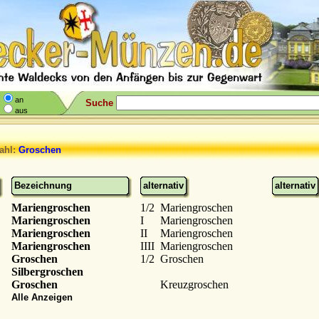
an
Suche
aus
ahl:
Groschen
Bezeichnung
alternativ
alternativ
Mariengroschen
1/2
Mariengroschen
Mariengroschen
I
Mariengroschen
Mariengroschen
II
Mariengroschen
Mariengroschen
IIII
Mariengroschen
Groschen
1/2
Groschen
Silbergroschen
Groschen
Kreuzgroschen
Alle Anzeigen