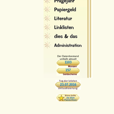
Der Datenbestand
umfaßt aktuell
1103
157
23.07.2016