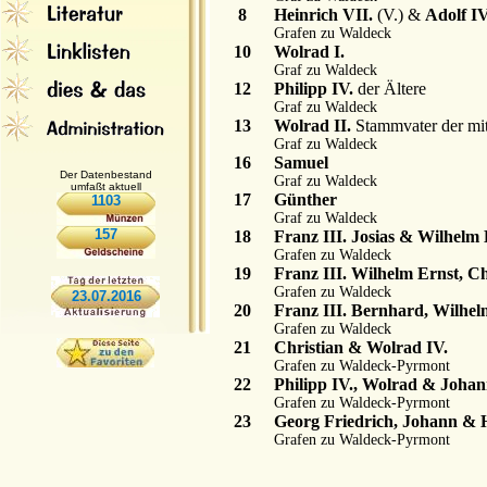
8
Heinrich VII.
(V.) &
Adolf IV
Grafen zu Waldeck
10
Wolrad I.
Graf zu Waldeck
12
Philipp IV.
der Ältere
Graf zu Waldeck
13
Wolrad II.
Stammvater der mitt
Graf zu Waldeck
16
Samuel
Der Datenbestand
Graf zu Waldeck
umfaßt aktuell
17
Günther
1103
Graf zu Waldeck
157
18
Franz III. Josias & Wilhelm 
Grafen zu Waldeck
19
Franz III. Wilhelm Ernst, C
Grafen zu Waldeck
23.07.2016
20
Franz III. Bernhard, Wilhelm
Grafen zu Waldeck
21
Christian & Wolrad IV.
Grafen zu Waldeck-Pyrmont
22
Philipp IV., Wolrad & Joha
Grafen zu Waldeck-Pyrmont
23
Georg Friedrich, Johann & 
Grafen zu Waldeck-Pyrmont