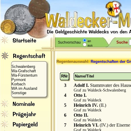
an
Suche
Suchvorschau
aus
Regentenauswahl:
Regentschaften der Gr
Schwalenberg
Wa-Grafschaft
Wa-Fürstentum
RNr
Name/Titel
Pyrmont
Korbach
3
Adolf I.
Stammvater des Haus
WA im Ausland
Graf zu Waldeck-Schwalenberg
Sonstige
4
Otto I.
Graf zu Waldeck
5
Heinrich IV.
(II.)
Graf zu Waldeck
6
Otto II.
Graf zu Waldeck
7
Heinrich VI.
(IV.) der Eiserne
Graf zu Waldeck