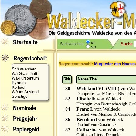
an
Suche
Suchvorschau
aus
Regentenauswahl:
Mitglieder des Hause
Schwalenberg
Wa-Grafschaft
Wa-Fürstentum
RNr
Name/Titel
Pyrmont
Korbach
80
Widekind VI. (VIII.)
von Wa
WA im Ausland
Domprobst zu Münster, Bischof z
Sonstige
82
Elisabeth
von Waldeck
Herzogin von Braunschweigh-Gru
84
Franz I.
von Waldeck
Bischof von Münster & Osnabrüc
86
Bernhard
von Waldeck
Bischof von Osnabrück
87
Catharina
von Waldeck
Gräfin zu Lippe-Detmold