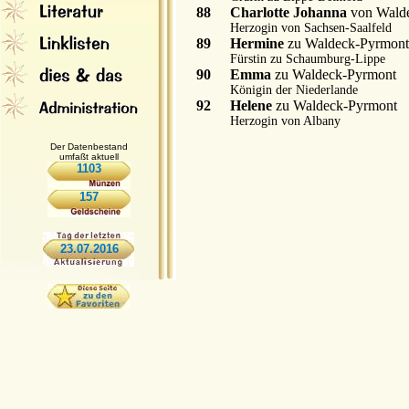
88
Charlotte Johanna
von Wald
Herzogin von Sachsen-Saalfeld
89
Hermine
zu Waldeck-Pyrmont
Fürstin zu Schaumburg-Lippe
90
Emma
zu Waldeck-Pyrmont
Königin der Niederlande
92
Helene
zu Waldeck-Pyrmont
Herzogin von Albany
Der Datenbestand
umfaßt aktuell
1103
157
23.07.2016