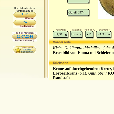
Der Datenbestand
umfaßt aktuell
Ggreß 0974
1103
157
Gewicht
Material
Feingeh.
Diameter
31,318
g
Bronze
-
‰
41,3
mm
23.07.2016
Vorderseite
Kleine Goldbronze-Medaille auf das 5
Brustbild von Emma mit Schleier n
Rückseite
Krone auf durchgehendem Kreuz, i
Lorbeerkranz
(o.l.)
.
Ums. oben:
KO
Randstab