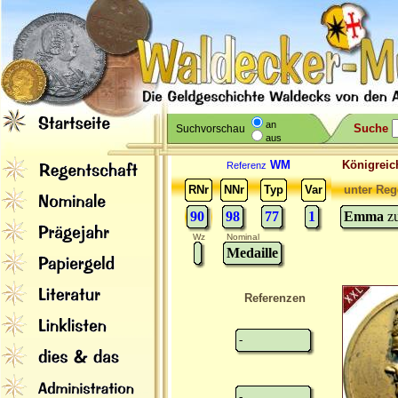
an
Suche
Suchvorschau
aus
WM
Königreic
Referenz
RNr
NNr
Typ
Var
unter Reg
90
98
77
1
Emma
z
Wz
Nominal
Medaille
Referenzen
-
-